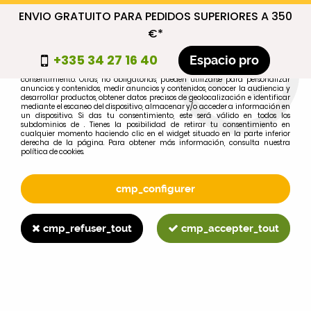
ENVIO GRATUITO PARA PEDIDOS SUPERIORES A 350
cmp_titre
€*
cookie_introduction
+335 34 27 16 40
Espacio pro
Algunas cookies son necesarias por motivos técnicos, por lo que no requieren
consentimiento. Otras, no obligatorias, pueden utilizarse para personalizar
anuncios y contenidos, medir anuncios y contenidos, conocer la audiencia y
desarrollar productos, obtener datos precisos de geolocalización e identificar
0
mediante el escaneo del dispositivo, almacenar y/o acceder a información en
un dispositivo. Si das tu consentimiento, este será válido en todos los
subdominios de . Tienes la posibilidad de retirar tu consentimiento en
cualquier momento haciendo clic en el widget situado en la parte inferior
derecha de la página. Para obtener más información, consulta nuestra
política de cookies.
Selecciona tu marca
1
cmp_configurer
MARCA
cmp_refuser_tout
cmp_accepter_tout
2
MODELO
Buscar