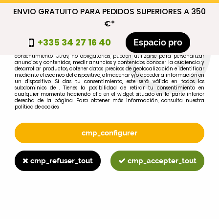
ENVIO GRATUITO PARA PEDIDOS SUPERIORES A 350
cmp_titre
€*
cookie_introduction
+335 34 27 16 40
Espacio pro
Algunas cookies son necesarias por motivos técnicos, por lo que no requieren
consentimiento. Otras, no obligatorias, pueden utilizarse para personalizar
anuncios y contenidos, medir anuncios y contenidos, conocer la audiencia y
desarrollar productos, obtener datos precisos de geolocalización e identificar
0
mediante el escaneo del dispositivo, almacenar y/o acceder a información en
un dispositivo. Si das tu consentimiento, este será válido en todos los
subdominios de . Tienes la posibilidad de retirar tu consentimiento en
cualquier momento haciendo clic en el widget situado en la parte inferior
derecha de la página. Para obtener más información, consulta nuestra
política de cookies.
Selecciona tu marca
1
cmp_configurer
MARCA
cmp_refuser_tout
cmp_accepter_tout
2
MODELO
Buscar