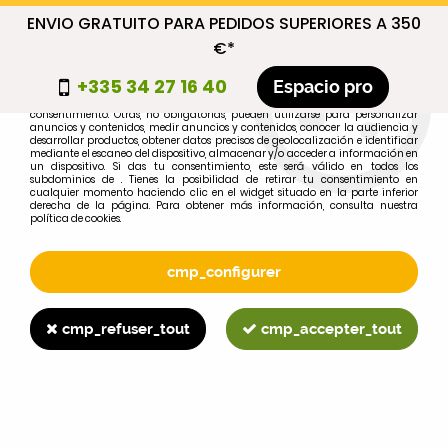
ENVIO GRATUITO PARA PEDIDOS SUPERIORES A 350
cmp_titre
€*
cookie_introduction
+335 34 27 16 40
Espacio pro
Algunas cookies son necesarias por motivos técnicos, por lo que no requieren
consentimiento. Otras, no obligatorias, pueden utilizarse para personalizar
anuncios y contenidos, medir anuncios y contenidos, conocer la audiencia y
desarrollar productos, obtener datos precisos de geolocalización e identificar
0
mediante el escaneo del dispositivo, almacenar y/o acceder a información en
un dispositivo. Si das tu consentimiento, este será válido en todos los
subdominios de . Tienes la posibilidad de retirar tu consentimiento en
cualquier momento haciendo clic en el widget situado en la parte inferior
derecha de la página. Para obtener más información, consulta nuestra
política de cookies.
Selecciona tu marca
1
cmp_configurer
MARCA
cmp_refuser_tout
cmp_accepter_tout
2
MODELO
Buscar