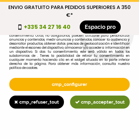
ENVIO GRATUITO PARA PEDIDOS SUPERIORES A 350
cmp_titre
€*
cookie_introduction
+335 34 27 16 40
Espacio pro
Algunas cookies son necesarias por motivos técnicos, por lo que no requieren
consentimiento. Otras, no obligatorias, pueden utilizarse para personalizar
anuncios y contenidos, medir anuncios y contenidos, conocer la audiencia y
desarrollar productos, obtener datos precisos de geolocalización e identificar
0
mediante el escaneo del dispositivo, almacenar y/o acceder a información en
un dispositivo. Si das tu consentimiento, este será válido en todos los
subdominios de . Tienes la posibilidad de retirar tu consentimiento en
cualquier momento haciendo clic en el widget situado en la parte inferior
derecha de la página. Para obtener más información, consulta nuestra
política de cookies.
Selecciona tu marca
1
cmp_configurer
MARCA
cmp_refuser_tout
cmp_accepter_tout
2
MODELO
Buscar