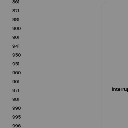
861
871
881
900
901
941
950
951
960
961
Interru
971
981
990
995
996