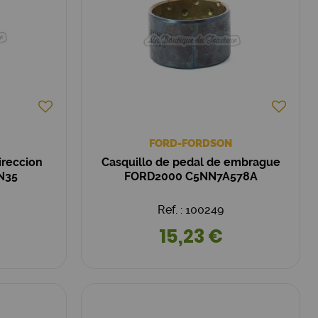
FORD-FORDSON
ireccion
Casquillo de pedal de embrague
N35
FORD2000 C5NN7A578A
Ref. : 100249
15,23 €