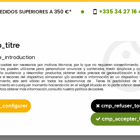
+335 34 27 16 
EDIDOS SUPERIORES A 350 €*
_titre
e_introduction
cookies son necesarias por motivos técnicos, por lo que no requieren consentimiento. 
rias, pueden utilizarse para personalizar anuncios y contenidos, medir anuncios y co
la audiencia y desarrollar productos, obtener datos precisos de geolocalización e id
 el escaneo del dispositivo, almacenar y/o acceder a información en un dispositivo. 
miento, este será válido en todos los subdominios de . Tienes la posibilidad de r
OVEDADES
PROMOCIONES
LIQUIDAC
miento en cualquier momento haciendo clic en el widget situado en la parte inferior dere
Para obtener más información, consulta nuestra política de cookies.
_configurer
cmp_refuser_to
2
MODELO
cmp_accepter_