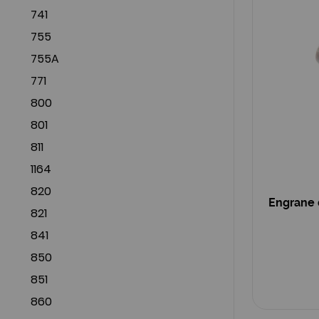
741
755
755A
771
800
801
811
1164
820
Engrane 
821
841
850
851
860