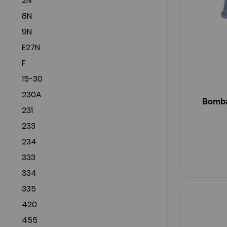
2N
8N
9N
E27N
F
15-30
230A
Bomba
231
233
234
333
334
335
420
455