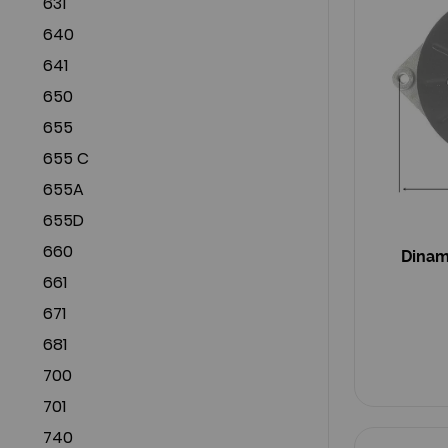
631
640
641
650
655
655 C
655A
655D
660
Dina
661
671
681
700
701
740