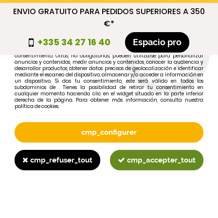
ENVIO GRATUITO PARA PEDIDOS SUPERIORES A 350
cmp_titre
€*
cookie_introduction
+335 34 27 16 40
Espacio pro
Algunas cookies son necesarias por motivos técnicos, por lo que no requieren
consentimiento. Otras, no obligatorias, pueden utilizarse para personalizar
anuncios y contenidos, medir anuncios y contenidos, conocer la audiencia y
desarrollar productos, obtener datos precisos de geolocalización e identificar
0
mediante el escaneo del dispositivo, almacenar y/o acceder a información en
un dispositivo. Si das tu consentimiento, este será válido en todos los
subdominios de . Tienes la posibilidad de retirar tu consentimiento en
cualquier momento haciendo clic en el widget situado en la parte inferior
derecha de la página. Para obtener más información, consulta nuestra
política de cookies.
Selecciona tu marca
1
cmp_configurer
MARCA
cmp_refuser_tout
cmp_accepter_tout
2
MODELO
Buscar