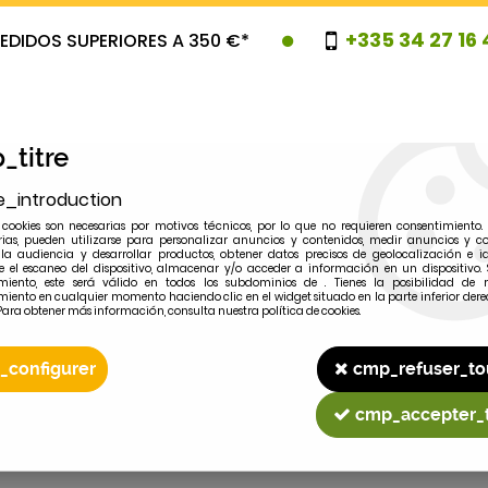
+335 34 27 16 
EDIDOS SUPERIORES A 350 €*
_titre
e_introduction
cookies son necesarias por motivos técnicos, por lo que no requieren consentimiento. 
rias, pueden utilizarse para personalizar anuncios y contenidos, medir anuncios y co
la audiencia y desarrollar productos, obtener datos precisos de geolocalización e id
 el escaneo del dispositivo, almacenar y/o acceder a información en un dispositivo. 
miento, este será válido en todos los subdominios de . Tienes la posibilidad de r
OVEDADES
PROMOCIONES
LIQUIDAC
miento en cualquier momento haciendo clic en el widget situado en la parte inferior dere
Para obtener más información, consulta nuestra política de cookies.
_configurer
cmp_refuser_to
2
MODELO
cmp_accepter_