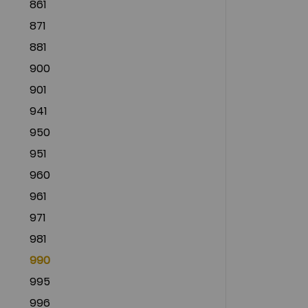
861
871
881
900
901
941
950
951
960
961
971
981
990
995
996