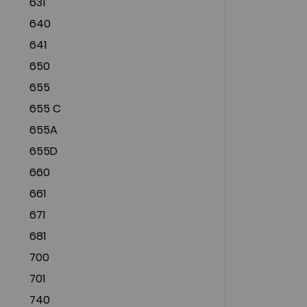
631
640
641
650
655
655 C
655A
655D
660
661
671
681
700
701
740