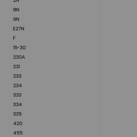
2N
8N
9N
E27N
F
15-30
230A
231
233
234
333
334
335
420
455