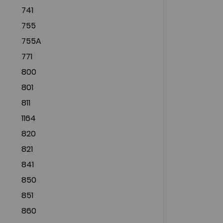
741
755
755A
771
800
801
811
1164
820
821
841
850
851
860