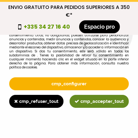
ENVIO GRATUITO PARA PEDIDOS SUPERIORES A 350
cmp_titre
€*
cookie_introduction
+335 34 27 16 40
Espacio pro
Algunas cookies son necesarias por motivos técnicos, por lo que no requieren
consentimiento. Otras, no obligatorias, pueden utilizarse para personalizar
anuncios y contenidos, medir anuncios y contenidos, conocer la audiencia y
desarrollar productos, obtener datos precisos de geolocalización e identificar
0
mediante el escaneo del dispositivo, almacenar y/o acceder a información en
un dispositivo. Si das tu consentimiento, este será válido en todos los
subdominios de . Tienes la posibilidad de retirar tu consentimiento en
cualquier momento haciendo clic en el widget situado en la parte inferior
derecha de la página. Para obtener más información, consulta nuestra
política de cookies.
Selecciona tu marca
1
cmp_configurer
MARCA
cmp_refuser_tout
cmp_accepter_tout
2
MODELO
Buscar