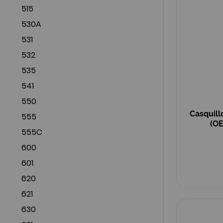
515
530A
531
532
535
541
550
Casquill
555
(O
555C
600
601
620
621
630