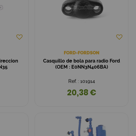
FORD-FORDSON
ireccion
Casquillo de bola para radio Ford
N35
(OEM : E0NN3N406BA)
Ref. : 101914
20,38 €