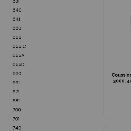
631
640
641
650
655
655 C
655A
655D
660
Coussine
3000, 4
661
671
681
700
701
740