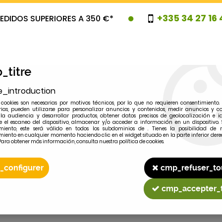
+335 34 27 16 
EDIDOS SUPERIORES A 350 €*
_titre
e_introduction
cookies son necesarias por motivos técnicos, por lo que no requieren consentimiento. 
rias, pueden utilizarse para personalizar anuncios y contenidos, medir anuncios y co
la audiencia y desarrollar productos, obtener datos precisos de geolocalización e id
 el escaneo del dispositivo, almacenar y/o acceder a información en un dispositivo. 
miento, este será válido en todos los subdominios de . Tienes la posibilidad de r
OVEDADES
PROMOCIONES
LIQUIDAC
miento en cualquier momento haciendo clic en el widget situado en la parte inferior dere
Para obtener más información, consulta nuestra política de cookies.
_configurer
cmp_refuser_to
2
MODELO
cmp_accepter_