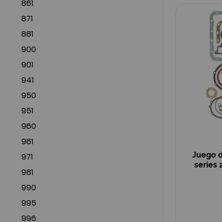
861
871
881
900
901
941
950
951
960
961
Juego d
971
series 
981
990
995
996