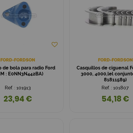
FORD-FORDSON
FORD-FORDSON
o de bola para radio Ford
Casquillos de ciguenal F
EM : E0NN3N442BA)
3000, 4000,lel conjun
81811589)
Ref. : 101913
Ref. : 101807
23,94 €
54,18 €