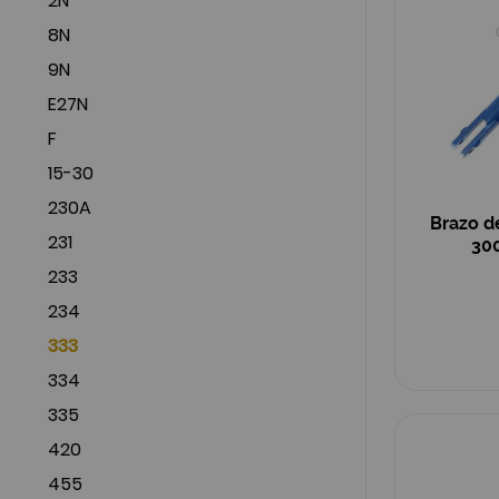
2N
8N
9N
E27N
F
15-30
230A
Brazo d
231
30
233
234
333
334
335
420
455