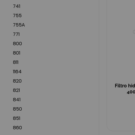
741
755
755A
771
800
801
811
1164
820
Filtro h
821
400
841
850
851
860