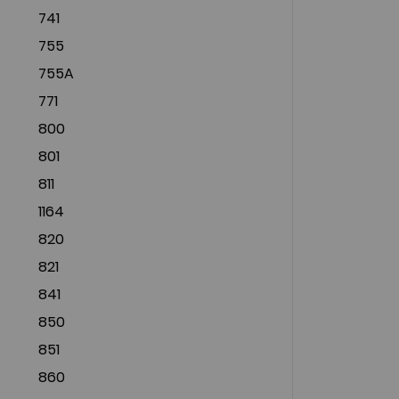
741
755
755A
771
800
801
811
1164
820
821
841
850
851
860