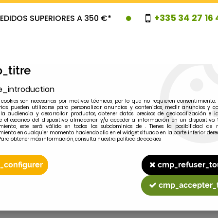
+335 34 27 16 
EDIDOS SUPERIORES A 350 €*
_titre
e_introduction
cookies son necesarias por motivos técnicos, por lo que no requieren consentimiento. 
rias, pueden utilizarse para personalizar anuncios y contenidos, medir anuncios y co
la audiencia y desarrollar productos, obtener datos precisos de geolocalización e id
 el escaneo del dispositivo, almacenar y/o acceder a información en un dispositivo. 
miento, este será válido en todos los subdominios de . Tienes la posibilidad de r
OVEDADES
PROMOCIONES
LIQUIDAC
miento en cualquier momento haciendo clic en el widget situado en la parte inferior dere
Para obtener más información, consulta nuestra política de cookies.
_configurer
cmp_refuser_to
2
MODELO
cmp_accepter_