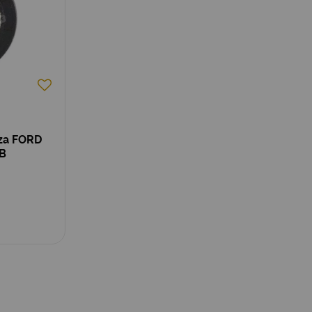
za FORD
B