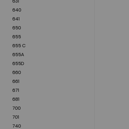
631
640
641
650
655
655 C
655A
655D
660
661
671
681
700
701
740