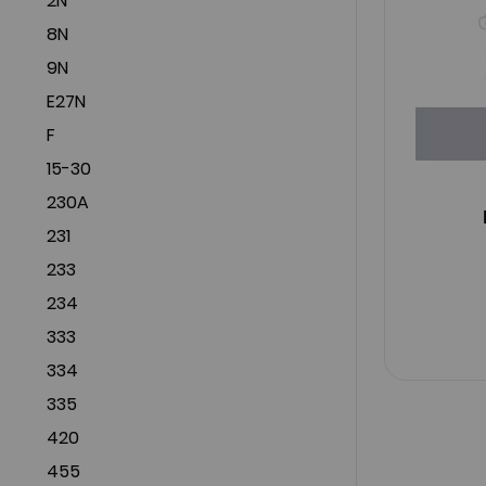
2N
8N
9N
E27N
F
15-30
230A
231
233
234
333
334
335
420
455