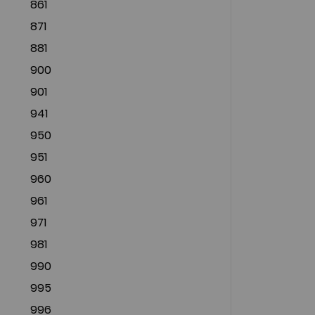
861
871
881
900
901
941
950
951
960
961
971
981
990
995
996