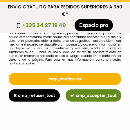
ENVIO GRATUITO PARA PEDIDOS SUPERIORES A 350
cmp_titre
€*
cookie_introduction
+335 34 27 16 40
Espacio pro
Algunas cookies son necesarias por motivos técnicos, por lo que no requieren
consentimiento. Otras, no obligatorias, pueden utilizarse para personalizar
anuncios y contenidos, medir anuncios y contenidos, conocer la audiencia y
desarrollar productos, obtener datos precisos de geolocalización e identificar
0
mediante el escaneo del dispositivo, almacenar y/o acceder a información en
un dispositivo. Si das tu consentimiento, este será válido en todos los
subdominios de . Tienes la posibilidad de retirar tu consentimiento en
cualquier momento haciendo clic en el widget situado en la parte inferior
derecha de la página. Para obtener más información, consulta nuestra
política de cookies.
Selecciona tu marca
1
cmp_configurer
MARCA
cmp_refuser_tout
cmp_accepter_tout
2
MODELO
Buscar