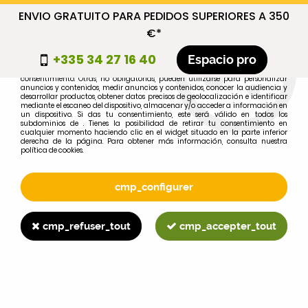
ENVIO GRATUITO PARA PEDIDOS SUPERIORES A 350
cmp_titre
€*
cookie_introduction
+335 34 27 16 40
Espacio pro
Algunas cookies son necesarias por motivos técnicos, por lo que no requieren
consentimiento. Otras, no obligatorias, pueden utilizarse para personalizar
anuncios y contenidos, medir anuncios y contenidos, conocer la audiencia y
desarrollar productos, obtener datos precisos de geolocalización e identificar
0
mediante el escaneo del dispositivo, almacenar y/o acceder a información en
un dispositivo. Si das tu consentimiento, este será válido en todos los
subdominios de . Tienes la posibilidad de retirar tu consentimiento en
cualquier momento haciendo clic en el widget situado en la parte inferior
derecha de la página. Para obtener más información, consulta nuestra
política de cookies.
Selecciona tu marca
1
cmp_configurer
MARCA
cmp_refuser_tout
cmp_accepter_tout
2
MODELO
Buscar