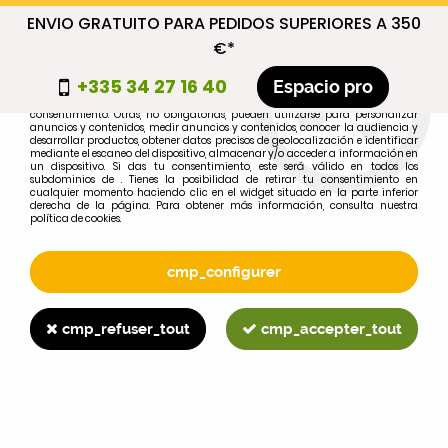
ENVIO GRATUITO PARA PEDIDOS SUPERIORES A 350
cmp_titre
€*
cookie_introduction
+335 34 27 16 40
Espacio pro
Algunas cookies son necesarias por motivos técnicos, por lo que no requieren
consentimiento. Otras, no obligatorias, pueden utilizarse para personalizar
anuncios y contenidos, medir anuncios y contenidos, conocer la audiencia y
desarrollar productos, obtener datos precisos de geolocalización e identificar
0
mediante el escaneo del dispositivo, almacenar y/o acceder a información en
un dispositivo. Si das tu consentimiento, este será válido en todos los
subdominios de . Tienes la posibilidad de retirar tu consentimiento en
cualquier momento haciendo clic en el widget situado en la parte inferior
derecha de la página. Para obtener más información, consulta nuestra
política de cookies.
Selecciona tu marca
1
cmp_configurer
MARCA
cmp_refuser_tout
cmp_accepter_tout
2
MODELO
Buscar