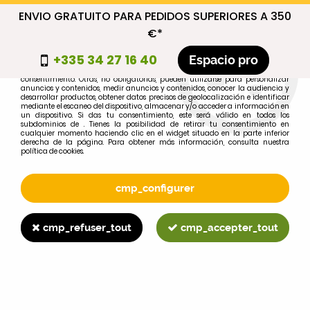
ENVIO GRATUITO PARA PEDIDOS SUPERIORES A 350
cmp_titre
€*
cookie_introduction
+335 34 27 16 40
Espacio pro
Algunas cookies son necesarias por motivos técnicos, por lo que no requieren
consentimiento. Otras, no obligatorias, pueden utilizarse para personalizar
anuncios y contenidos, medir anuncios y contenidos, conocer la audiencia y
desarrollar productos, obtener datos precisos de geolocalización e identificar
0
mediante el escaneo del dispositivo, almacenar y/o acceder a información en
un dispositivo. Si das tu consentimiento, este será válido en todos los
subdominios de . Tienes la posibilidad de retirar tu consentimiento en
cualquier momento haciendo clic en el widget situado en la parte inferior
derecha de la página. Para obtener más información, consulta nuestra
política de cookies.
Selecciona tu marca
1
cmp_configurer
MARCA
cmp_refuser_tout
cmp_accepter_tout
2
MODELO
Buscar