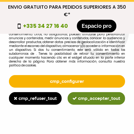
ENVIO GRATUITO PARA PEDIDOS SUPERIORES A 350
cmp_titre
€*
cookie_introduction
+335 34 27 16 40
Espacio pro
Algunas cookies son necesarias por motivos técnicos, por lo que no requieren
consentimiento. Otras, no obligatorias, pueden utilizarse para personalizar
anuncios y contenidos, medir anuncios y contenidos, conocer la audiencia y
desarrollar productos, obtener datos precisos de geolocalización e identificar
0
mediante el escaneo del dispositivo, almacenar y/o acceder a información en
un dispositivo. Si das tu consentimiento, este será válido en todos los
subdominios de . Tienes la posibilidad de retirar tu consentimiento en
cualquier momento haciendo clic en el widget situado en la parte inferior
derecha de la página. Para obtener más información, consulta nuestra
política de cookies.
Selecciona tu marca
1
cmp_configurer
MARCA
cmp_refuser_tout
cmp_accepter_tout
2
MODELO
Buscar