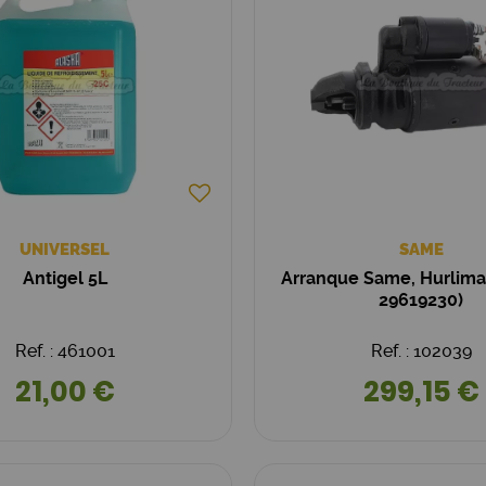
UNIVERSEL
SAME
Antigel 5L
Arranque Same, Hurlim
29619230)
Ref. : 461001
Ref. : 102039
21,00 €
299,15 €