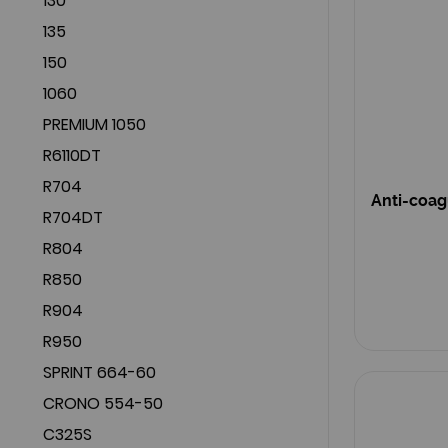
130
135
150
1060
PREMIUM 1050
R6110DT
R704
Anti-coag
R704DT
R804
R850
R904
R950
SPRINT 664-60
CRONO 554-50
C325S