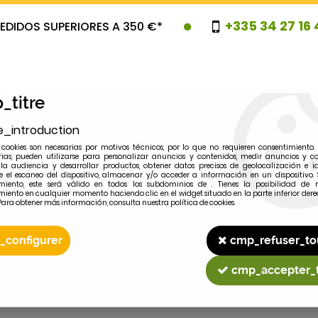
+335 34 27 16 
EDIDOS SUPERIORES A 350 €*
_titre
e_introduction
cookies son necesarias por motivos técnicos, por lo que no requieren consentimiento. 
rias, pueden utilizarse para personalizar anuncios y contenidos, medir anuncios y co
la audiencia y desarrollar productos, obtener datos precisos de geolocalización e id
 el escaneo del dispositivo, almacenar y/o acceder a información en un dispositivo. 
miento, este será válido en todos los subdominios de . Tienes la posibilidad de r
OVEDADES
PROMOCIONES
LIQUIDAC
miento en cualquier momento haciendo clic en el widget situado en la parte inferior dere
Para obtener más información, consulta nuestra política de cookies.
_configurer
cmp_refuser_to
2
MODELO
cmp_accepter_