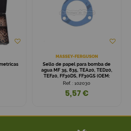
MASSEY-FERGUSON
 metricas
Sello de papel para bomba de
agua MF 35, 835, TEA20, TED20,
TEF20, FF30DS, FF30GS (OEM:
8251414M1)
Ref. : 102030
5,57 €