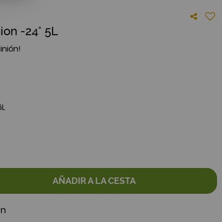
ion -24° 5L
inión!
5L
AÑADIR A LA CESTA
ón