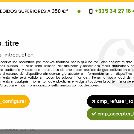
+335 34 27 16 
EDIDOS SUPERIORES A 350 €*
_titre
e_introduction
cookies son necesarias por motivos técnicos, por lo que no requieren consentimiento. 
rias, pueden utilizarse para personalizar anuncios y contenidos, medir anuncios y co
la audiencia y desarrollar productos, obtener datos precisos de geolocalización e id
 el escaneo del dispositivo, almacenar y/o acceder a información en un dispositivo. 
miento, este será válido en todos los subdominios de . Tienes la posibilidad de r
OVEDADES
PROMOCIONES
LIQUIDAC
miento en cualquier momento haciendo clic en el widget situado en la parte inferior dere
Para obtener más información, consulta nuestra política de cookies.
_configurer
cmp_refuser_to
2
MODELO
cmp_accepter_
geracion -24° 5L