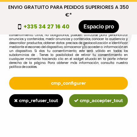
ENVIO GRATUITO PARA PEDIDOS SUPERIORES A 350
cmp_titre
€*
cookie_introduction
+335 34 27 16 40
Espacio pro
Algunas cookies son necesarias por motivos técnicos, por lo que no requieren
consentimiento. Otras, no obligatorias, pueden utilizarse para personalizar
anuncios y contenidos, medir anuncios y contenidos, conocer la audiencia y
desarrollar productos, obtener datos precisos de geolocalización e identificar
0
mediante el escaneo del dispositivo, almacenar y/o acceder a información en
un dispositivo. Si das tu consentimiento, este será válido en todos los
subdominios de . Tienes la posibilidad de retirar tu consentimiento en
cualquier momento haciendo clic en el widget situado en la parte inferior
derecha de la página. Para obtener más información, consulta nuestra
política de cookies.
Selecciona tu marca
1
cmp_configurer
MARCA
cmp_refuser_tout
cmp_accepter_tout
2
MODELO
Buscar