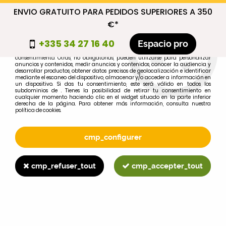
ENVIO GRATUITO PARA PEDIDOS SUPERIORES A 350
cmp_titre
€*
cookie_introduction
+335 34 27 16 40
Espacio pro
Algunas cookies son necesarias por motivos técnicos, por lo que no requieren
consentimiento. Otras, no obligatorias, pueden utilizarse para personalizar
anuncios y contenidos, medir anuncios y contenidos, conocer la audiencia y
desarrollar productos, obtener datos precisos de geolocalización e identificar
0
mediante el escaneo del dispositivo, almacenar y/o acceder a información en
un dispositivo. Si das tu consentimiento, este será válido en todos los
subdominios de . Tienes la posibilidad de retirar tu consentimiento en
cualquier momento haciendo clic en el widget situado en la parte inferior
derecha de la página. Para obtener más información, consulta nuestra
política de cookies.
Selecciona tu marca
1
cmp_configurer
MARCA
cmp_refuser_tout
cmp_accepter_tout
2
MODELO
Buscar