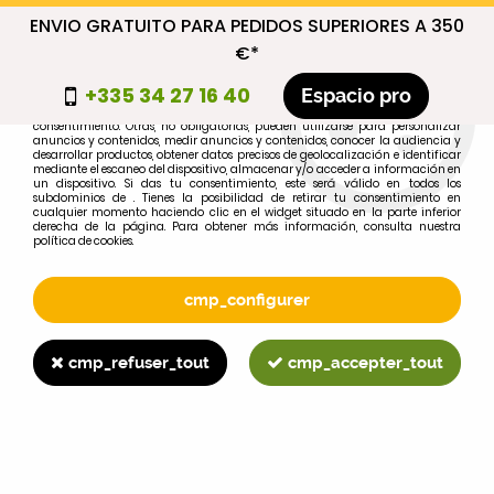
ENVIO GRATUITO PARA PEDIDOS SUPERIORES A 350
cmp_titre
€*
cookie_introduction
+335 34 27 16 40
Espacio pro
Algunas cookies son necesarias por motivos técnicos, por lo que no requieren
consentimiento. Otras, no obligatorias, pueden utilizarse para personalizar
anuncios y contenidos, medir anuncios y contenidos, conocer la audiencia y
desarrollar productos, obtener datos precisos de geolocalización e identificar
0
mediante el escaneo del dispositivo, almacenar y/o acceder a información en
un dispositivo. Si das tu consentimiento, este será válido en todos los
subdominios de . Tienes la posibilidad de retirar tu consentimiento en
cualquier momento haciendo clic en el widget situado en la parte inferior
derecha de la página. Para obtener más información, consulta nuestra
política de cookies.
Selecciona tu marca
1
cmp_configurer
MARCA
cmp_refuser_tout
cmp_accepter_tout
2
MODELO
Buscar