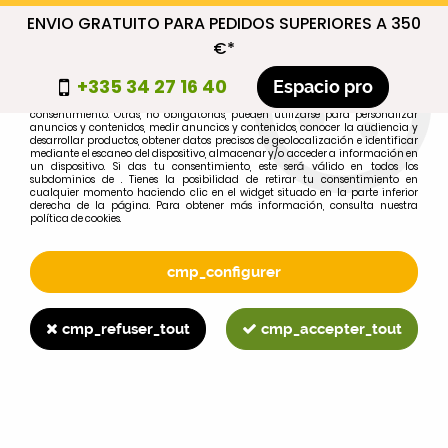
ENVIO GRATUITO PARA PEDIDOS SUPERIORES A 350
cmp_titre
€*
cookie_introduction
+335 34 27 16 40
Espacio pro
Algunas cookies son necesarias por motivos técnicos, por lo que no requieren
consentimiento. Otras, no obligatorias, pueden utilizarse para personalizar
anuncios y contenidos, medir anuncios y contenidos, conocer la audiencia y
desarrollar productos, obtener datos precisos de geolocalización e identificar
0
mediante el escaneo del dispositivo, almacenar y/o acceder a información en
un dispositivo. Si das tu consentimiento, este será válido en todos los
subdominios de . Tienes la posibilidad de retirar tu consentimiento en
cualquier momento haciendo clic en el widget situado en la parte inferior
derecha de la página. Para obtener más información, consulta nuestra
política de cookies.
Selecciona tu marca
1
cmp_configurer
MARCA
cmp_refuser_tout
cmp_accepter_tout
2
MODELO
Buscar