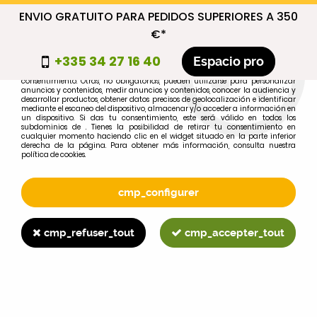
ENVIO GRATUITO PARA PEDIDOS SUPERIORES A 350
cmp_titre
€*
cookie_introduction
+335 34 27 16 40
Espacio pro
Algunas cookies son necesarias por motivos técnicos, por lo que no requieren
consentimiento. Otras, no obligatorias, pueden utilizarse para personalizar
anuncios y contenidos, medir anuncios y contenidos, conocer la audiencia y
desarrollar productos, obtener datos precisos de geolocalización e identificar
0
mediante el escaneo del dispositivo, almacenar y/o acceder a información en
un dispositivo. Si das tu consentimiento, este será válido en todos los
subdominios de . Tienes la posibilidad de retirar tu consentimiento en
cualquier momento haciendo clic en el widget situado en la parte inferior
derecha de la página. Para obtener más información, consulta nuestra
política de cookies.
Selecciona tu marca
1
cmp_configurer
MARCA
cmp_refuser_tout
cmp_accepter_tout
2
MODELO
Buscar