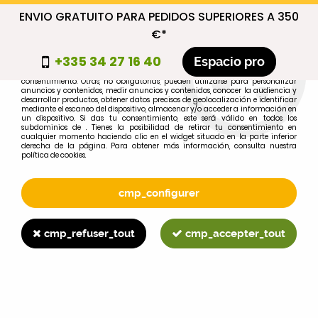
ENVIO GRATUITO PARA PEDIDOS SUPERIORES A 350
cmp_titre
€*
cookie_introduction
+335 34 27 16 40
Espacio pro
Algunas cookies son necesarias por motivos técnicos, por lo que no requieren
consentimiento. Otras, no obligatorias, pueden utilizarse para personalizar
anuncios y contenidos, medir anuncios y contenidos, conocer la audiencia y
desarrollar productos, obtener datos precisos de geolocalización e identificar
0
mediante el escaneo del dispositivo, almacenar y/o acceder a información en
un dispositivo. Si das tu consentimiento, este será válido en todos los
subdominios de . Tienes la posibilidad de retirar tu consentimiento en
cualquier momento haciendo clic en el widget situado en la parte inferior
derecha de la página. Para obtener más información, consulta nuestra
política de cookies.
Selecciona tu marca
1
cmp_configurer
MARCA
cmp_refuser_tout
cmp_accepter_tout
2
MODELO
Buscar