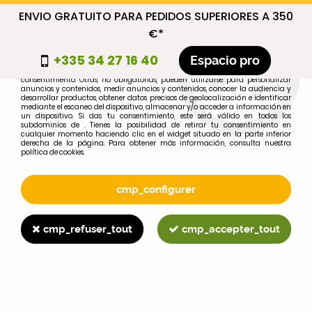
ENVIO GRATUITO PARA PEDIDOS SUPERIORES A 350
cmp_titre
€*
cookie_introduction
+335 34 27 16 40
Espacio pro
Algunas cookies son necesarias por motivos técnicos, por lo que no requieren
consentimiento. Otras, no obligatorias, pueden utilizarse para personalizar
anuncios y contenidos, medir anuncios y contenidos, conocer la audiencia y
desarrollar productos, obtener datos precisos de geolocalización e identificar
0
mediante el escaneo del dispositivo, almacenar y/o acceder a información en
un dispositivo. Si das tu consentimiento, este será válido en todos los
subdominios de . Tienes la posibilidad de retirar tu consentimiento en
cualquier momento haciendo clic en el widget situado en la parte inferior
derecha de la página. Para obtener más información, consulta nuestra
política de cookies.
Selecciona tu marca
1
cmp_configurer
MARCA
cmp_refuser_tout
cmp_accepter_tout
2
MODELO
Buscar