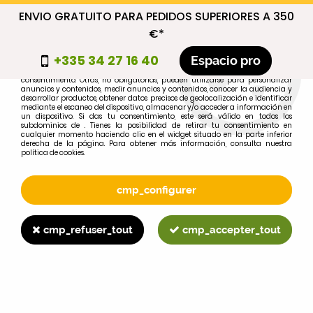
ENVIO GRATUITO PARA PEDIDOS SUPERIORES A 350
cmp_titre
€*
cookie_introduction
+335 34 27 16 40
Espacio pro
Algunas cookies son necesarias por motivos técnicos, por lo que no requieren
consentimiento. Otras, no obligatorias, pueden utilizarse para personalizar
anuncios y contenidos, medir anuncios y contenidos, conocer la audiencia y
desarrollar productos, obtener datos precisos de geolocalización e identificar
0
mediante el escaneo del dispositivo, almacenar y/o acceder a información en
un dispositivo. Si das tu consentimiento, este será válido en todos los
subdominios de . Tienes la posibilidad de retirar tu consentimiento en
cualquier momento haciendo clic en el widget situado en la parte inferior
derecha de la página. Para obtener más información, consulta nuestra
política de cookies.
Selecciona tu marca
1
cmp_configurer
MARCA
cmp_refuser_tout
cmp_accepter_tout
2
MODELO
Buscar