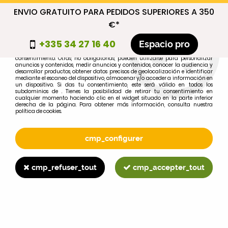
ENVIO GRATUITO PARA PEDIDOS SUPERIORES A 350
cmp_titre
€*
cookie_introduction
+335 34 27 16 40
Espacio pro
Algunas cookies son necesarias por motivos técnicos, por lo que no requieren
consentimiento. Otras, no obligatorias, pueden utilizarse para personalizar
anuncios y contenidos, medir anuncios y contenidos, conocer la audiencia y
desarrollar productos, obtener datos precisos de geolocalización e identificar
0
mediante el escaneo del dispositivo, almacenar y/o acceder a información en
un dispositivo. Si das tu consentimiento, este será válido en todos los
subdominios de . Tienes la posibilidad de retirar tu consentimiento en
cualquier momento haciendo clic en el widget situado en la parte inferior
derecha de la página. Para obtener más información, consulta nuestra
política de cookies.
Selecciona tu marca
1
cmp_configurer
MARCA
cmp_refuser_tout
cmp_accepter_tout
2
MODELO
Buscar