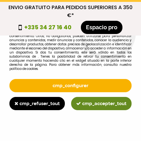
ENVIO GRATUITO PARA PEDIDOS SUPERIORES A 350
cmp_titre
€*
cookie_introduction
+335 34 27 16 40
Espacio pro
Algunas cookies son necesarias por motivos técnicos, por lo que no requieren
consentimiento. Otras, no obligatorias, pueden utilizarse para personalizar
anuncios y contenidos, medir anuncios y contenidos, conocer la audiencia y
desarrollar productos, obtener datos precisos de geolocalización e identificar
0
mediante el escaneo del dispositivo, almacenar y/o acceder a información en
un dispositivo. Si das tu consentimiento, este será válido en todos los
subdominios de . Tienes la posibilidad de retirar tu consentimiento en
cualquier momento haciendo clic en el widget situado en la parte inferior
derecha de la página. Para obtener más información, consulta nuestra
política de cookies.
Selecciona tu marca
1
cmp_configurer
MARCA
cmp_refuser_tout
cmp_accepter_tout
2
MODELO
Buscar