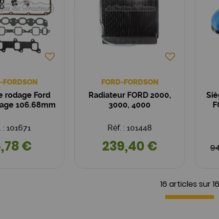
-FORDSON
FORD-FORDSON
e rodage Ford
Radiateur FORD 2000,
Siè
sage 106.68mm
3000, 4000
F
. : 101671
Réf. : 101448
,78 €
239,40 €
9
16 articles sur
1