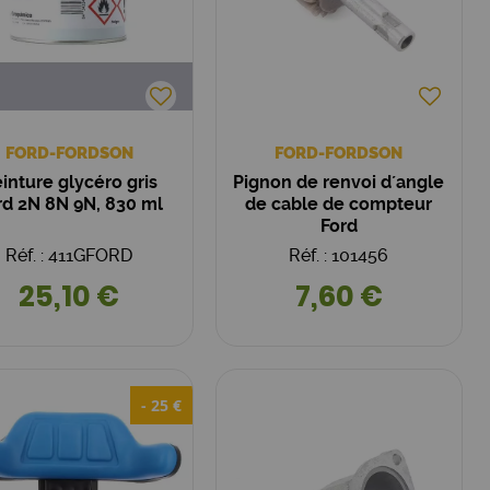
FORD-FORDSON
FORD-FORDSON
inture glycéro gris
Pignon de renvoi d´angle
rd 2N 8N 9N, 830 ml
de cable de compteur
Ford
Réf. : 411GFORD
Réf. : 101456
25,10 €
7,60 €
- 25 €