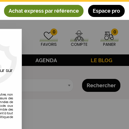
Achat express par référence
Espace pro
0
0
FAVORIS
COMPTE
PANIER
AGE
AGENDA
LE BLOG
ur sur
Rechercher
utres, non
esure des
onnées de
accès aux
emble des
ent à tout
litique de