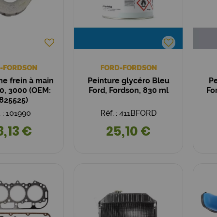
-FORDSON
FORD-FORDSON
e frein à main
Peinture glycéro Bleu
Pe
0, 3000 (OEM:
Ford, Fordson, 830 ml
Fo
825525)
. : 101990
Réf. : 411BFORD
8,13 €
25,10 €