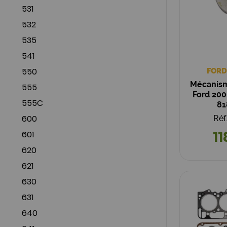
531
532
535
541
550
FORD
Mécanism
555
Ford 200
555C
81
600
Réf
11
601
620
621
630
631
640