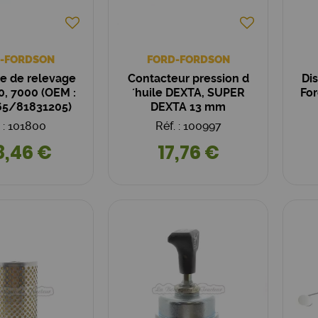
-FORDSON
FORD-FORDSON
e de relevage
Contacteur pression d
Di
0, 7000 (OEM :
´huile DEXTA, SUPER
For
65/81831205)
DEXTA 13 mm
. : 101800
Réf. : 100997
8,46 €
17,76 €