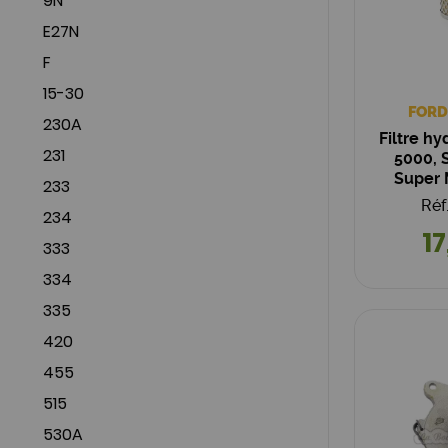
9N
E27N
F
15-30
FORD
230A
Filtre hy
231
5000, 
Super 
233
81
Réf
234
17
333
334
335
420
455
515
530A