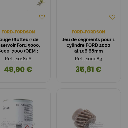
FORD-FORDSON
FORD-FORDSON
auge (flotteur) de
Jeu de segments pour 1
éservoir Ford 5000,
cylindre FORD 2000
6000, 7000 (OEM :
al.106,68mm
D8NN9A316DB)
Réf. : 101806
Réf. : 100083
49,90 €
35,81 €