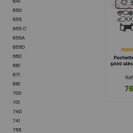
641
650
655
655 C
655A
655D
FORD
660
Pochett
5000 alé
661
671
Réf
681
76
700
701
740
741
755