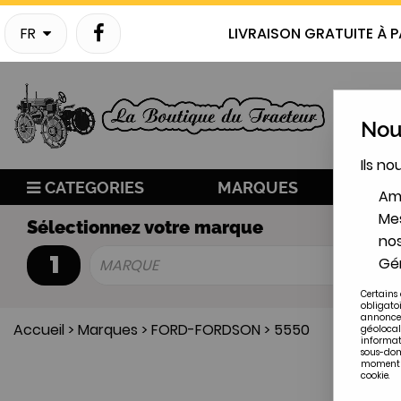
FR
LIVRAISON GRATUITE À P
Nous
Ils no
CATEGORIES
MARQUES
NO
Amé
Mes
Sélectionnez votre marque
nos
1
Gér
MARQUE
Certains 
obligato
annonces
Accueil
>
Marques
>
FORD-FORDSON
>
5550
géolocal
informat
sous-doma
moment en
cookie.