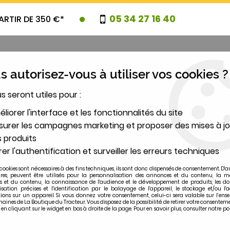
05 34 27 16 40
ARTIR DE 350 €*
 autorisez-vous à utiliser vos cookies ?
us seront utiles pour :
UVEAUTES
PROMOTIONS
DESTOCK
liorer l'interface et les fonctionnalités du site
urer les campagnes marketing et proposer des mises à jo
 produits
2
er l'authentification et surveiller les erreurs techniques
MODÈLE
cookies sont nécessaires à des fins techniques, ils sont donc dispensés de consentement. D'a
ires, peuvent être utilisés pour la personnalisation des annonces et du contenu, la m
 et du contenu, la connaissance de l'audience et le développement de produits, les d
isation précises et l'identification par le balayage de l'appareil, le stockage et/ou l'
ions sur un appareil. Si vous donnez votre consentement, celui-ci sera valable sur l’ens
ines de La Boutique du Tracteur. Vous disposez de la possibilité de retirer votre consentem
 cliquant sur le widget en bas à droite de la page. Pour en savoir plus, consulter notre po
5550