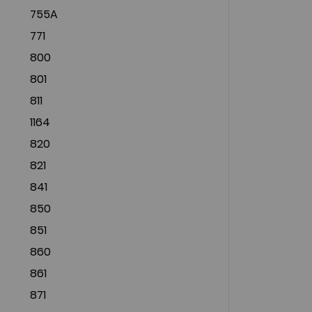
755A
771
800
801
811
1164
820
821
841
850
851
860
861
871