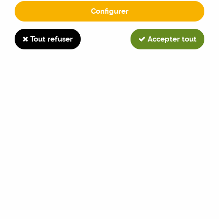
Configurer
7700
Tout refuser
Accepter tout
TRIER & FILTRER
22 articles sur
22