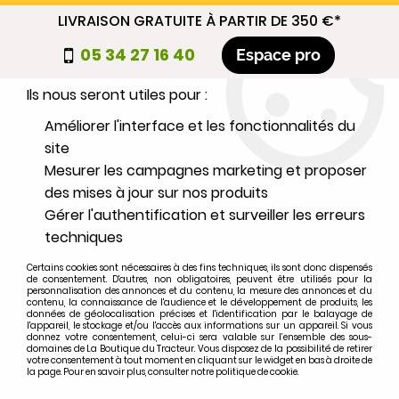
LIVRAISON GRATUITE À PARTIR DE 350 €*
Nous autorisez-vous à utiliser vos
05 34 27 16 40
Espace pro
cookies ?
Ils nous seront utiles pour :
0
Améliorer l'interface et les fonctionnalités du
site
Mesurer les campagnes marketing et proposer
Sélectionnez votre marque
des mises à jour sur nos produits
Gérer l'authentification et surveiller les erreurs
1
MARQUE
techniques
Certains cookies sont nécessaires à des fins techniques, ils sont donc dispensés
2
MODÈLE
de consentement. D'autres, non obligatoires, peuvent être utilisés pour la
personnalisation des annonces et du contenu, la mesure des annonces et du
contenu, la connaissance de l'audience et le développement de produits, les
données de géolocalisation précises et l'identification par le balayage de
l'appareil, le stockage et/ou l'accès aux informations sur un appareil. Si vous
Rechercher
donnez votre consentement, celui-ci sera valable sur l’ensemble des sous-
domaines de La Boutique du Tracteur. Vous disposez de la possibilité de retirer
votre consentement à tout moment en cliquant sur le widget en bas à droite de
la page. Pour en savoir plus, consulter notre politique de cookie.
Accueil
>
Marques
>
FORD-FORDSON
>
7700