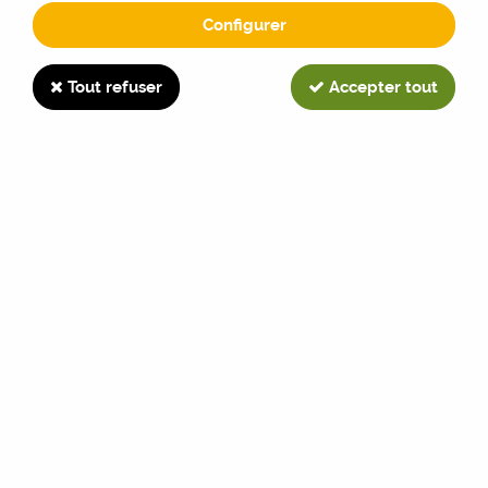
Configurer
4200
Tout refuser
Accepter tout
TRIER & FILTRER
47 articles sur
47