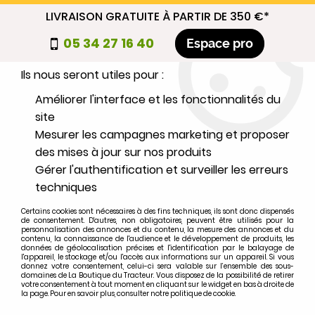
LIVRAISON GRATUITE À PARTIR DE 350 €*
Nous autorisez-vous à utiliser vos
05 34 27 16 40
Espace pro
cookies ?
Ils nous seront utiles pour :
0
Améliorer l'interface et les fonctionnalités du
site
Mesurer les campagnes marketing et proposer
Sélectionnez votre marque
des mises à jour sur nos produits
Gérer l'authentification et surveiller les erreurs
1
MARQUE
techniques
Certains cookies sont nécessaires à des fins techniques, ils sont donc dispensés
2
MODÈLE
de consentement. D'autres, non obligatoires, peuvent être utilisés pour la
personnalisation des annonces et du contenu, la mesure des annonces et du
contenu, la connaissance de l'audience et le développement de produits, les
données de géolocalisation précises et l'identification par le balayage de
l'appareil, le stockage et/ou l'accès aux informations sur un appareil. Si vous
Rechercher
donnez votre consentement, celui-ci sera valable sur l’ensemble des sous-
domaines de La Boutique du Tracteur. Vous disposez de la possibilité de retirer
votre consentement à tout moment en cliquant sur le widget en bas à droite de
la page. Pour en savoir plus, consulter notre politique de cookie.
Accueil
>
Marques
>
FORD-FORDSON
>
4200