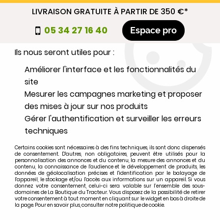
LIVRAISON GRATUITE À PARTIR DE 350 €*
Nous autorisez-vous à utiliser vos
05 34 27 16 40
Espace pro
cookies ?
Ils nous seront utiles pour :
0
Améliorer l'interface et les fonctionnalités du
site
Mesurer les campagnes marketing et proposer
Sélectionnez votre marque
des mises à jour sur nos produits
Gérer l'authentification et surveiller les erreurs
1
MARQUE
techniques
Certains cookies sont nécessaires à des fins techniques, ils sont donc dispensés
2
MODÈLE
de consentement. D'autres, non obligatoires, peuvent être utilisés pour la
personnalisation des annonces et du contenu, la mesure des annonces et du
contenu, la connaissance de l'audience et le développement de produits, les
données de géolocalisation précises et l'identification par le balayage de
l'appareil, le stockage et/ou l'accès aux informations sur un appareil. Si vous
Rechercher
donnez votre consentement, celui-ci sera valable sur l’ensemble des sous-
domaines de La Boutique du Tracteur. Vous disposez de la possibilité de retirer
votre consentement à tout moment en cliquant sur le widget en bas à droite de
la page. Pour en savoir plus, consulter notre politique de cookie.
Accueil
>
Marques
>
FORD-FORDSON
>
TW10