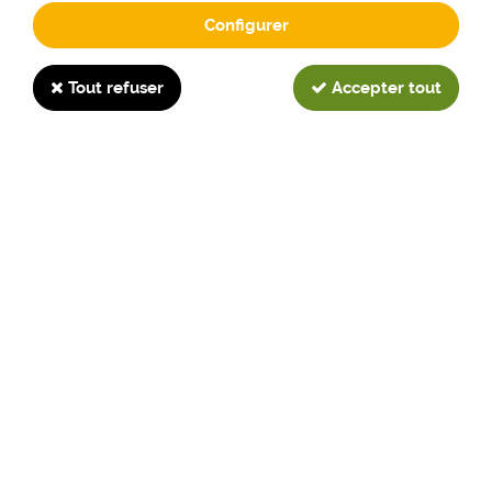
Configurer
TW10
Tout refuser
Accepter tout
TRIER & FILTRER
14 articles sur
14