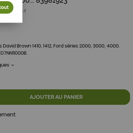
0, 3000... 83981923
tout
votre avis !
David Brown 1410, 1412, Ford séries 2000, 3000, 4000.
 D7NN11000B.
iques
AJOUTER AU PANIER
nement