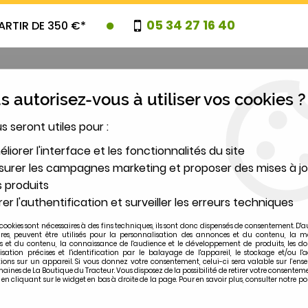
05 34 27 16 40
ARTIR DE 350 €*
 autorisez-vous à utiliser vos cookies ?
us seront utiles pour :
UVEAUTES
PROMOTIONS
DESTOCK
liorer l'interface et les fonctionnalités du site
urer les campagnes marketing et proposer des mises à jo
 produits
2
er l'authentification et surveiller les erreurs techniques
MODÈLE
cookies sont nécessaires à des fins techniques, ils sont donc dispensés de consentement. D'a
ires, peuvent être utilisés pour la personnalisation des annonces et du contenu, la m
 et du contenu, la connaissance de l'audience et le développement de produits, les d
RAGE
>
Démarreur FORD 2000, 3000... 83981923
isation précises et l'identification par le balayage de l'appareil, le stockage et/ou l'
ions sur un appareil. Si vous donnez votre consentement, celui-ci sera valable sur l’ens
ines de La Boutique du Tracteur. Vous disposez de la possibilité de retirer votre consentem
 cliquant sur le widget en bas à droite de la page. Pour en savoir plus, consulter notre po
FORD-FORDSON