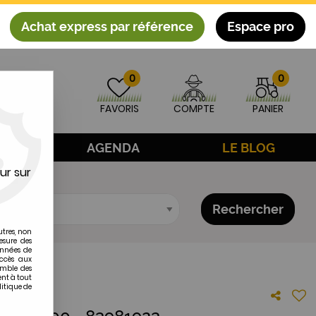
Achat express par référence
Espace pro
0
0
FAVORIS
COMPTE
PANIER
AGE
AGENDA
LE BLOG
ur sur
Rechercher
utres, non
esure des
onnées de
accès aux
emble des
ent à tout
litique de