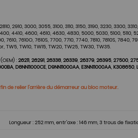
 2810, 2910, 3000, 3055, 3100, 3110, 3150, 3190, 3230, 3300, 33
400, 4410, 4600, 4610, 4630, 4830, 5000, 5030, 5100, 5110, 5
0, 7610, 7610O, 7610S, 7700, 7710, 7740, 7810, 7810S, 7840, 7
ajor, TW5, TW10, TW15, TW20, TW25, TW30, TW35.
 (OEM) :
26211
,
26291
,
26338
,
26339
,
26379
,
26395
,
27500
,
27
000BA
,
D8NN11000CE
,
D9NN11000AA
,
E3NN11000AA
,
K308650
,
n de relier l'arrière du démarreur au bloc moteur.
Longueur : 252 mm, entr'axe : 146 mm, 3 trous de fixati