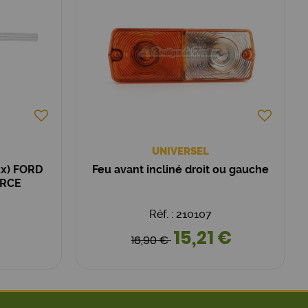
UNIVERSEL
ux) FORD
Feu avant incliné droit ou gauche
ORCE
Réf. : 210107
15,21 €
16,90 €