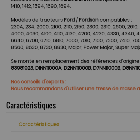
1410, 1412, 1594, 1690, 1694.
Modèles de tracteurs
Ford
/
Fordson
compatibles :
230A, 234, 2000, 2100, 2110, 2150, 2300, 2310, 2600, 2610,
4000, 4030, 4100, 4110, 4130, 4200, 4230, 4330, 4340, 4
6640, 6700, 6710, 6810, 7000, 7010, 7100, 7200, 7410, 760
8560, 8630, 8730, 8830, Major, Power Major, Super M
Se monte en remplacement des références d'origine
83981923
,
D1NN11000A
,
D2NN11000B
,
D7NN11000B
,
D8NN11
Nos conseils d'experts
:
Nous recommandons d'utiliser une tresse de masse afi
Caractéristiques
Caractéristiques