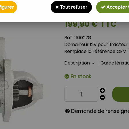
Démarreur FORD 200
igurer
Tout refuser
Accepter 
Soyez le premier à donner 
199
,
90
€
TTC
Réf. :
100278
Démarreur 12V pour tracteurs 
Remplace la référence OEM :
Description
Caractérist
En stock
Demande de renseig