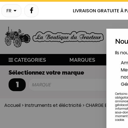
FR
LIVRAISON GRATUITE À P
Nous
Ils no
CATEGORIES
MARQUES
NO
Amé
Mes
Sélectionnez votre marque
nos
1
Gér
MARQUE
Certains 
obligato
annonces
Accueil
>
Instruments et éléctricité
>
CHARGE ET DEMAR
géolocal
informat
sous-doma
moment en
cookie.