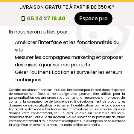
LIVRAISON GRATUITE À PARTIR DE 350 €*
Nous autorisez-vous à utiliser vos
05 34 27 16 40
Espace pro
cookies ?
Ils nous seront utiles pour :
0
Améliorer l'interface et les fonctionnalités du
site
Mesurer les campagnes marketing et proposer
Sélectionnez votre marque
des mises à jour sur nos produits
Gérer l'authentification et surveiller les erreurs
1
MARQUE
techniques
Certains cookies sont nécessaires à des fins techniques, ils sont donc dispensés
2
MODÈLE
de consentement. D'autres, non obligatoires, peuvent être utilisés pour la
personnalisation des annonces et du contenu, la mesure des annonces et du
contenu, la connaissance de l'audience et le développement de produits, les
données de géolocalisation précises et l'identification par le balayage de
l'appareil, le stockage et/ou l'accès aux informations sur un appareil. Si vous
Rechercher
donnez votre consentement, celui-ci sera valable sur l’ensemble des sous-
domaines de La Boutique du Tracteur. Vous disposez de la possibilité de retirer
votre consentement à tout moment en cliquant sur le widget en bas à droite de
la page. Pour en savoir plus, consulter notre politique de cookie.
Accueil
>
Marques
>
FORD-FORDSON
>
F