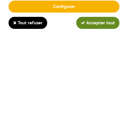
Configurer
F
Tout refuser
Accepter tout
TRIER & FILTRER
4 articles sur
4