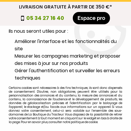
LIVRAISON GRATUITE À PARTIR DE 350 €*
Nous autorisez-vous à utiliser vos
05 34 27 16 40
Espace pro
cookies ?
Ils nous seront utiles pour :
0
Améliorer l'interface et les fonctionnalités du
site
Mesurer les campagnes marketing et proposer
Sélectionnez votre marque
des mises à jour sur nos produits
Gérer l'authentification et surveiller les erreurs
1
MARQUE
techniques
Certains cookies sont nécessaires à des fins techniques, ils sont donc dispensés
2
MODÈLE
de consentement. D'autres, non obligatoires, peuvent être utilisés pour la
personnalisation des annonces et du contenu, la mesure des annonces et du
contenu, la connaissance de l'audience et le développement de produits, les
données de géolocalisation précises et l'identification par le balayage de
l'appareil, le stockage et/ou l'accès aux informations sur un appareil. Si vous
Rechercher
donnez votre consentement, celui-ci sera valable sur l’ensemble des sous-
domaines de La Boutique du Tracteur. Vous disposez de la possibilité de retirer
votre consentement à tout moment en cliquant sur le widget en bas à droite de
la page. Pour en savoir plus, consulter notre politique de cookie.
Accueil
>
Marques
>
FORD-FORDSON
>
1410