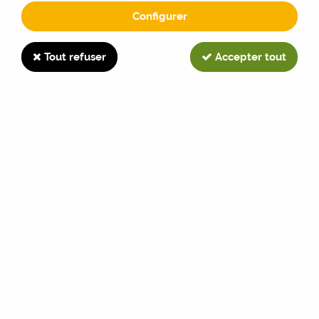
Configurer
1410
Tout refuser
Accepter tout
TRIER & FILTRER
2 articles sur
2