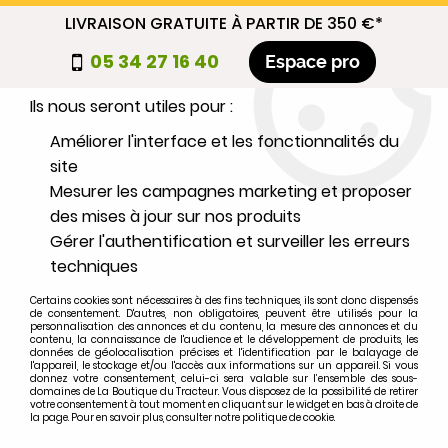
LIVRAISON GRATUITE À PARTIR DE 350 €*
Nous autorisez-vous à utiliser vos
05 34 27 16 40
Espace pro
cookies ?
Ils nous seront utiles pour :
0
Améliorer l'interface et les fonctionnalités du
site
Mesurer les campagnes marketing et proposer
Sélectionnez votre marque
des mises à jour sur nos produits
Gérer l'authentification et surveiller les erreurs
1
MARQUE
techniques
Certains cookies sont nécessaires à des fins techniques, ils sont donc dispensés
2
MODÈLE
de consentement. D'autres, non obligatoires, peuvent être utilisés pour la
personnalisation des annonces et du contenu, la mesure des annonces et du
contenu, la connaissance de l'audience et le développement de produits, les
données de géolocalisation précises et l'identification par le balayage de
l'appareil, le stockage et/ou l'accès aux informations sur un appareil. Si vous
Rechercher
donnez votre consentement, celui-ci sera valable sur l’ensemble des sous-
domaines de La Boutique du Tracteur. Vous disposez de la possibilité de retirer
votre consentement à tout moment en cliquant sur le widget en bas à droite de
la page. Pour en savoir plus, consulter notre politique de cookie.
Accueil
>
Marques
>
FORD-FORDSON
>
3230