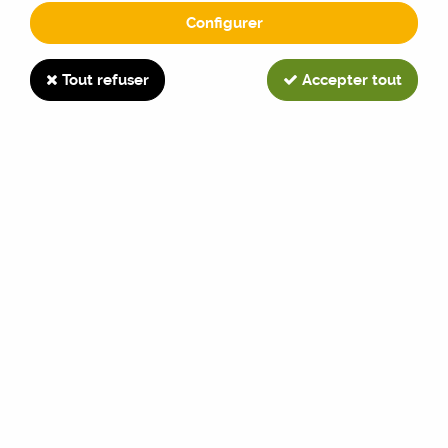
Configurer
3230
Tout refuser
Accepter tout
TRIER & FILTRER
30 articles sur
30