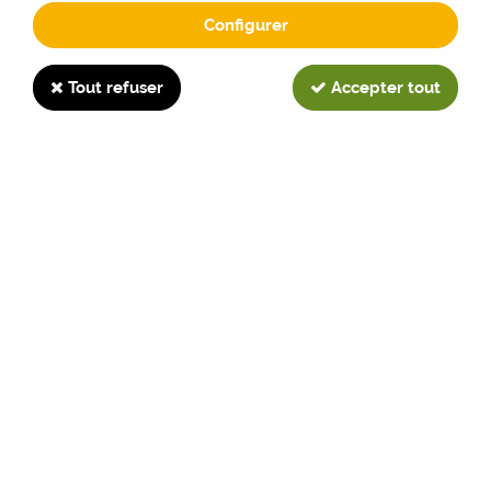
Configurer
BAUTZ
Tout refuser
Accepter tout
TRIER & FILTRER
50 articles sur
50