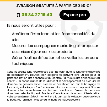
LIVRAISON GRATUITE À PARTIR DE 350 €*
Nous autorisez-vous à utiliser vos
05 34 27 16 40
Espace pro
cookies ?
Ils nous seront utiles pour :
0
Améliorer l'interface et les fonctionnalités du
site
Mesurer les campagnes marketing et proposer
Sélectionnez votre marque
des mises à jour sur nos produits
Gérer l'authentification et surveiller les erreurs
1
MARQUE
techniques
Certains cookies sont nécessaires à des fins techniques, ils sont donc dispensés
2
MODÈLE
de consentement. D'autres, non obligatoires, peuvent être utilisés pour la
personnalisation des annonces et du contenu, la mesure des annonces et du
contenu, la connaissance de l'audience et le développement de produits, les
données de géolocalisation précises et l'identification par le balayage de
l'appareil, le stockage et/ou l'accès aux informations sur un appareil. Si vous
Rechercher
donnez votre consentement, celui-ci sera valable sur l’ensemble des sous-
domaines de La Boutique du Tracteur. Vous disposez de la possibilité de retirer
votre consentement à tout moment en cliquant sur le widget en bas à droite de
la page. Pour en savoir plus, consulter notre politique de cookie.
Accueil
>
Marques
>
BAUTZ