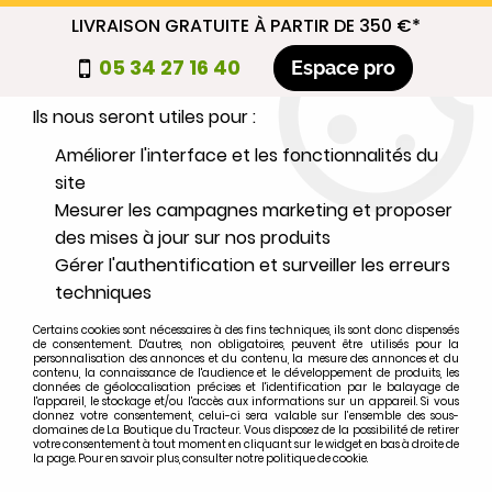
LIVRAISON GRATUITE À PARTIR DE 350 €*
Nous autorisez-vous à utiliser vos
05 34 27 16 40
Espace pro
cookies ?
Ils nous seront utiles pour :
0
Améliorer l'interface et les fonctionnalités du
site
Mesurer les campagnes marketing et proposer
Sélectionnez votre marque
des mises à jour sur nos produits
Gérer l'authentification et surveiller les erreurs
1
MARQUE
techniques
Certains cookies sont nécessaires à des fins techniques, ils sont donc dispensés
2
MODÈLE
de consentement. D'autres, non obligatoires, peuvent être utilisés pour la
personnalisation des annonces et du contenu, la mesure des annonces et du
contenu, la connaissance de l'audience et le développement de produits, les
données de géolocalisation précises et l'identification par le balayage de
l'appareil, le stockage et/ou l'accès aux informations sur un appareil. Si vous
Rechercher
donnez votre consentement, celui-ci sera valable sur l’ensemble des sous-
domaines de La Boutique du Tracteur. Vous disposez de la possibilité de retirer
votre consentement à tout moment en cliquant sur le widget en bas à droite de
la page. Pour en savoir plus, consulter notre politique de cookie.
Accueil
>
Entretien atelier
>
OUTILLAGE
>
Pied à coulisse en