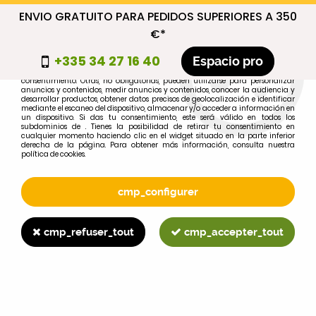
ENVIO GRATUITO PARA PEDIDOS SUPERIORES A 350
cmp_titre
€*
cookie_introduction
+335 34 27 16 40
Espacio pro
Algunas cookies son necesarias por motivos técnicos, por lo que no requieren
consentimiento. Otras, no obligatorias, pueden utilizarse para personalizar
anuncios y contenidos, medir anuncios y contenidos, conocer la audiencia y
desarrollar productos, obtener datos precisos de geolocalización e identificar
0
mediante el escaneo del dispositivo, almacenar y/o acceder a información en
un dispositivo. Si das tu consentimiento, este será válido en todos los
subdominios de . Tienes la posibilidad de retirar tu consentimiento en
cualquier momento haciendo clic en el widget situado en la parte inferior
derecha de la página. Para obtener más información, consulta nuestra
política de cookies.
Selecciona tu marca
1
cmp_configurer
MARCA
cmp_refuser_tout
cmp_accepter_tout
2
MODELO
Buscar