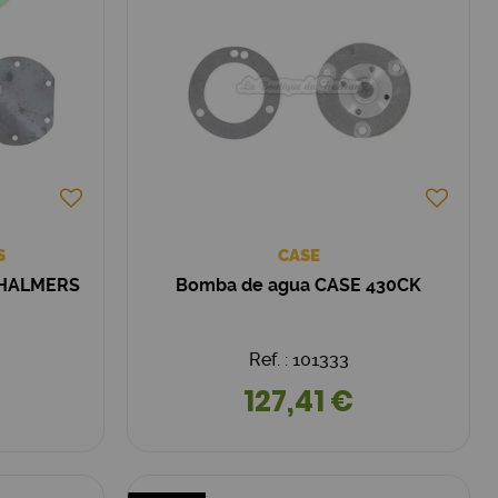
S
CASE
CHALMERS
Bomba de agua CASE 430CK
Ref. : 101333
127,41 €