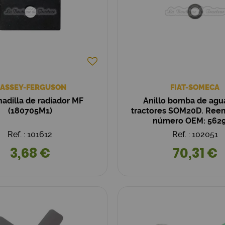
ASSEY-FERGUSON
FIAT-SOMECA
adilla de radiador MF
Anillo bomba de agu
(180705M1)
tractores SOM20D. Reem
número OEM: 5629
Ref. : 101612
Ref. : 102051
3,68 €
70,31 €