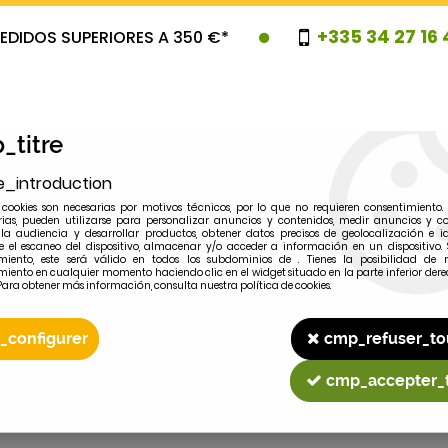
+335 34 27 16 
EDIDOS SUPERIORES A 350 €*
_titre
e_introduction
cookies son necesarias por motivos técnicos, por lo que no requieren consentimiento. 
rias, pueden utilizarse para personalizar anuncios y contenidos, medir anuncios y co
la audiencia y desarrollar productos, obtener datos precisos de geolocalización e id
 el escaneo del dispositivo, almacenar y/o acceder a información en un dispositivo. 
miento, este será válido en todos los subdominios de . Tienes la posibilidad de r
OVEDADES
PROMOCIONES
LIQUIDAC
miento en cualquier momento haciendo clic en el widget situado en la parte inferior dere
Para obtener más información, consulta nuestra política de cookies.
_configurer
cmp_refuser_to
2
MODELO
cmp_accepter_