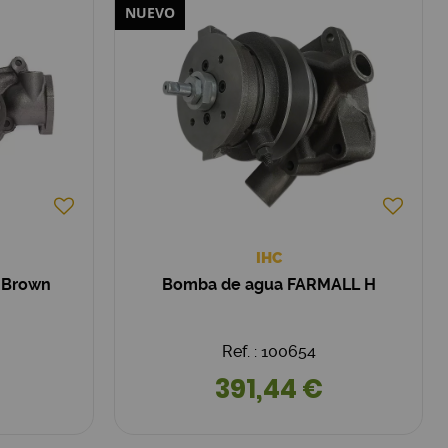
NUEVO
IHC
 Brown
Bomba de agua FARMALL H
Ref. : 100654
391,44 €