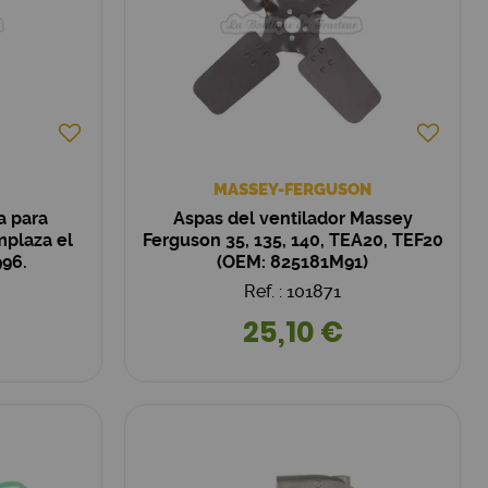
MASSEY-FERGUSON
a para
Aspas del ventilador Massey
plaza el
Ferguson 35, 135, 140, TEA20, TEF20
96.
(OEM: 825181M91)
Ref. : 101871
25,10 €