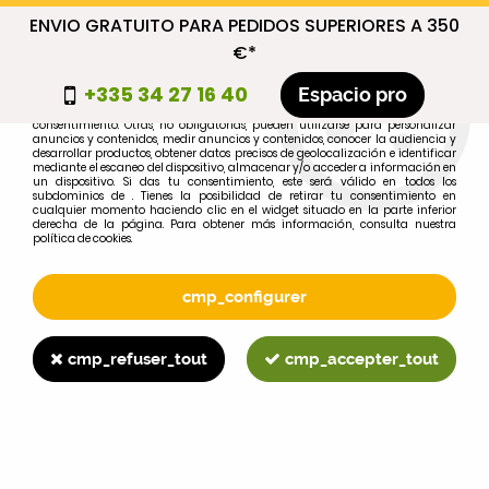
ENVIO GRATUITO PARA PEDIDOS SUPERIORES A 350
cmp_titre
€*
cookie_introduction
+335 34 27 16 40
Espacio pro
Algunas cookies son necesarias por motivos técnicos, por lo que no requieren
consentimiento. Otras, no obligatorias, pueden utilizarse para personalizar
anuncios y contenidos, medir anuncios y contenidos, conocer la audiencia y
desarrollar productos, obtener datos precisos de geolocalización e identificar
0
mediante el escaneo del dispositivo, almacenar y/o acceder a información en
un dispositivo. Si das tu consentimiento, este será válido en todos los
subdominios de . Tienes la posibilidad de retirar tu consentimiento en
cualquier momento haciendo clic en el widget situado en la parte inferior
derecha de la página. Para obtener más información, consulta nuestra
política de cookies.
Selecciona tu marca
1
cmp_configurer
MARCA
cmp_refuser_tout
cmp_accepter_tout
2
MODELO
Buscar