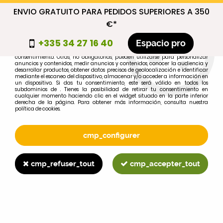
ENVIO GRATUITO PARA PEDIDOS SUPERIORES A 350
cmp_titre
€*
cookie_introduction
+335 34 27 16 40
Espacio pro
Algunas cookies son necesarias por motivos técnicos, por lo que no requieren
consentimiento. Otras, no obligatorias, pueden utilizarse para personalizar
anuncios y contenidos, medir anuncios y contenidos, conocer la audiencia y
desarrollar productos, obtener datos precisos de geolocalización e identificar
0
mediante el escaneo del dispositivo, almacenar y/o acceder a información en
un dispositivo. Si das tu consentimiento, este será válido en todos los
subdominios de . Tienes la posibilidad de retirar tu consentimiento en
cualquier momento haciendo clic en el widget situado en la parte inferior
derecha de la página. Para obtener más información, consulta nuestra
política de cookies.
Selecciona tu marca
1
cmp_configurer
MARCA
cmp_refuser_tout
cmp_accepter_tout
2
MODELO
Buscar