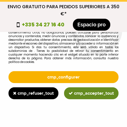
ENVIO GRATUITO PARA PEDIDOS SUPERIORES A 350
cmp_titre
€*
cookie_introduction
+335 34 27 16 40
Espacio pro
Algunas cookies son necesarias por motivos técnicos, por lo que no requieren
consentimiento. Otras, no obligatorias, pueden utilizarse para personalizar
anuncios y contenidos, medir anuncios y contenidos, conocer la audiencia y
desarrollar productos, obtener datos precisos de geolocalización e identificar
0
mediante el escaneo del dispositivo, almacenar y/o acceder a información en
un dispositivo. Si das tu consentimiento, este será válido en todos los
subdominios de . Tienes la posibilidad de retirar tu consentimiento en
cualquier momento haciendo clic en el widget situado en la parte inferior
derecha de la página. Para obtener más información, consulta nuestra
política de cookies.
Selecciona tu marca
1
cmp_configurer
MARCA
cmp_refuser_tout
cmp_accepter_tout
2
MODELO
Buscar