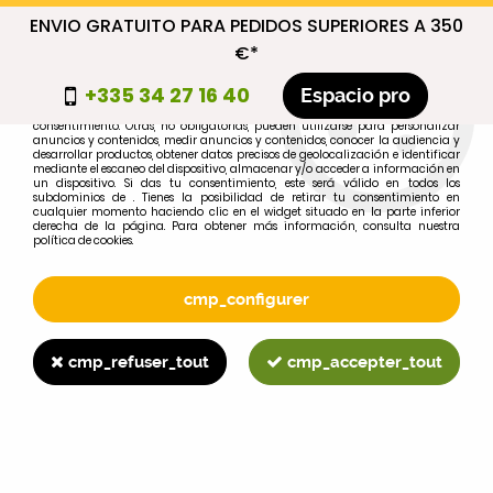
ENVIO GRATUITO PARA PEDIDOS SUPERIORES A 350
cmp_titre
€*
cookie_introduction
+335 34 27 16 40
Espacio pro
Algunas cookies son necesarias por motivos técnicos, por lo que no requieren
consentimiento. Otras, no obligatorias, pueden utilizarse para personalizar
anuncios y contenidos, medir anuncios y contenidos, conocer la audiencia y
desarrollar productos, obtener datos precisos de geolocalización e identificar
0
mediante el escaneo del dispositivo, almacenar y/o acceder a información en
un dispositivo. Si das tu consentimiento, este será válido en todos los
subdominios de . Tienes la posibilidad de retirar tu consentimiento en
cualquier momento haciendo clic en el widget situado en la parte inferior
derecha de la página. Para obtener más información, consulta nuestra
política de cookies.
Selecciona tu marca
1
cmp_configurer
MARCA
cmp_refuser_tout
cmp_accepter_tout
2
MODELO
Buscar