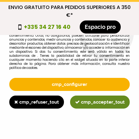
ENVIO GRATUITO PARA PEDIDOS SUPERIORES A 350
cmp_titre
€*
cookie_introduction
+335 34 27 16 40
Espacio pro
Algunas cookies son necesarias por motivos técnicos, por lo que no requieren
consentimiento. Otras, no obligatorias, pueden utilizarse para personalizar
anuncios y contenidos, medir anuncios y contenidos, conocer la audiencia y
desarrollar productos, obtener datos precisos de geolocalización e identificar
0
mediante el escaneo del dispositivo, almacenar y/o acceder a información en
un dispositivo. Si das tu consentimiento, este será válido en todos los
subdominios de . Tienes la posibilidad de retirar tu consentimiento en
cualquier momento haciendo clic en el widget situado en la parte inferior
derecha de la página. Para obtener más información, consulta nuestra
política de cookies.
Selecciona tu marca
1
cmp_configurer
MARCA
cmp_refuser_tout
cmp_accepter_tout
2
MODELO
Buscar