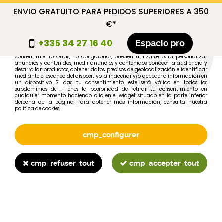
ENVIO GRATUITO PARA PEDIDOS SUPERIORES A 350
cmp_titre
€*
cookie_introduction
+335 34 27 16 40
Espacio pro
Algunas cookies son necesarias por motivos técnicos, por lo que no requieren
consentimiento. Otras, no obligatorias, pueden utilizarse para personalizar
anuncios y contenidos, medir anuncios y contenidos, conocer la audiencia y
desarrollar productos, obtener datos precisos de geolocalización e identificar
0
mediante el escaneo del dispositivo, almacenar y/o acceder a información en
un dispositivo. Si das tu consentimiento, este será válido en todos los
subdominios de . Tienes la posibilidad de retirar tu consentimiento en
cualquier momento haciendo clic en el widget situado en la parte inferior
derecha de la página. Para obtener más información, consulta nuestra
política de cookies.
Selecciona tu marca
1
cmp_configurer
MARCA
cmp_refuser_tout
cmp_accepter_tout
2
MODELO
Buscar