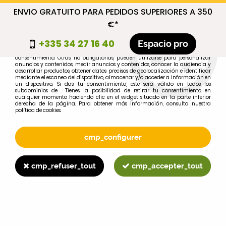
ENVIO GRATUITO PARA PEDIDOS SUPERIORES A 350
cmp_titre
€*
cookie_introduction
+335 34 27 16 40
Espacio pro
Algunas cookies son necesarias por motivos técnicos, por lo que no requieren
consentimiento. Otras, no obligatorias, pueden utilizarse para personalizar
anuncios y contenidos, medir anuncios y contenidos, conocer la audiencia y
desarrollar productos, obtener datos precisos de geolocalización e identificar
0
mediante el escaneo del dispositivo, almacenar y/o acceder a información en
un dispositivo. Si das tu consentimiento, este será válido en todos los
subdominios de . Tienes la posibilidad de retirar tu consentimiento en
cualquier momento haciendo clic en el widget situado en la parte inferior
derecha de la página. Para obtener más información, consulta nuestra
política de cookies.
Selecciona tu marca
1
cmp_configurer
MARCA
cmp_refuser_tout
cmp_accepter_tout
2
MODELO
Buscar