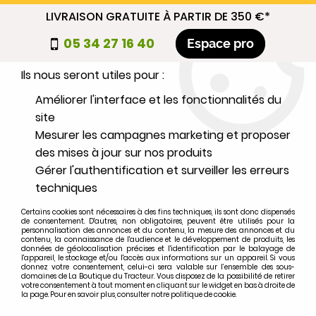
LIVRAISON GRATUITE À PARTIR DE 350 €*
Nous autorisez-vous à utiliser vos
05 34 27 16 40
Espace pro
cookies ?
Ils nous seront utiles pour :
0
Améliorer l'interface et les fonctionnalités du
site
Mesurer les campagnes marketing et proposer
Sélectionnez votre marque
des mises à jour sur nos produits
Gérer l'authentification et surveiller les erreurs
1
MARQUE
techniques
Certains cookies sont nécessaires à des fins techniques, ils sont donc dispensés
2
MODÈLE
de consentement. D'autres, non obligatoires, peuvent être utilisés pour la
personnalisation des annonces et du contenu, la mesure des annonces et du
contenu, la connaissance de l'audience et le développement de produits, les
données de géolocalisation précises et l'identification par le balayage de
l'appareil, le stockage et/ou l'accès aux informations sur un appareil. Si vous
Rechercher
donnez votre consentement, celui-ci sera valable sur l’ensemble des sous-
domaines de La Boutique du Tracteur. Vous disposez de la possibilité de retirer
votre consentement à tout moment en cliquant sur le widget en bas à droite de
la page. Pour en savoir plus, consulter notre politique de cookie.
Accueil
>
Marques
>
JOHN-DEERE
>
930