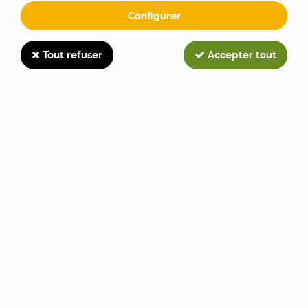
Configurer
930
Tout refuser
Accepter tout
TRIER & FILTRER
15 articles sur
15