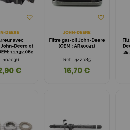
N-DEERE
JOHN-DEERE
rreur avec
Filtre gas-oil John-Deere
Fil
 John-Deere et
(OEM : AR50041)
Dee
OEM: 11.132.062
35
ZF4284)
. : 102036
Réf. : 442085
2,90 €
16,70 €