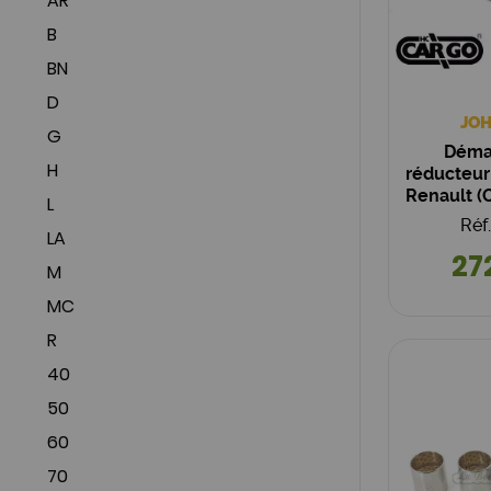
AR
B
BN
D
JOH
G
Déma
H
réducteur
Renault (
L
A
Réf
LA
27
M
MC
R
40
50
60
70