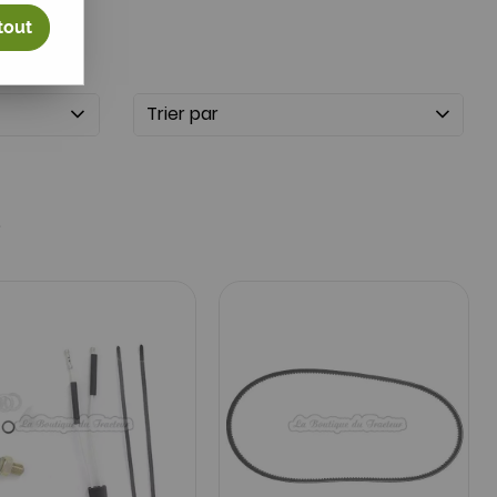
tout
Trier par
6