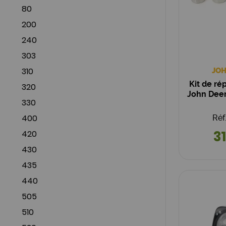
80
200
240
303
310
JOH
Kit de ré
320
John Deere
330
400
Réf
31
420
430
435
440
505
510