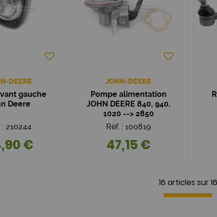
N-DEERE
JOHN-DEERE
avant gauche
Pompe alimentation
R
hn Deere
JOHN DEERE 840, 940,
1020 --> 2850
. : 210244
Réf. : 100819
,90 €
47,15 €
16 articles sur
1