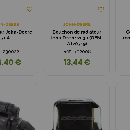
N-DEERE
JOHN-DEERE
eur John-Deere
Bouchon de radiateur
C
70A
John Deere 2030 (OEM :
mo
AT20719)
. : 230022
Réf. : 102008
6,40 €
13,44 €