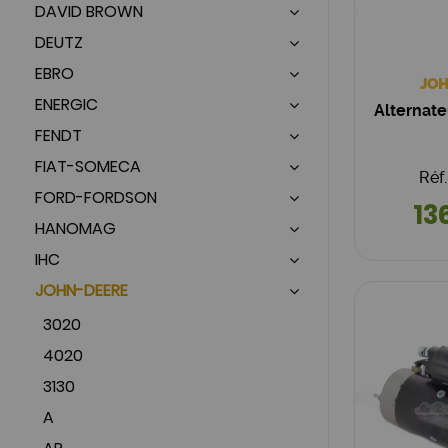
DAVID BROWN
DEUTZ
EBRO
JOH
ENERGIC
Alternat
FENDT
FIAT-SOMECA
Réf
FORD-FORDSON
13
HANOMAG
IHC
JOHN-DEERE
3020
4020
3130
A