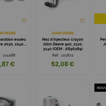
N-DEERE
JOHN-DEERE
paration essieu
Nez d´injecteur crayon
Pei
 2030, 1040....
John Deere 920, 2120,
J
3140 (OEM : AR56289)
. : 101488
Réf. : 101872
,87 €
52,08 €
NOU