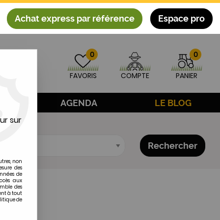
Achat express par référence
Espace pro
0
0
FAVORIS
COMPTE
PANIER
AGE
AGENDA
LE BLOG
ur sur
Rechercher
utres, non
esure des
onnées de
accès aux
emble des
ent à tout
litique de