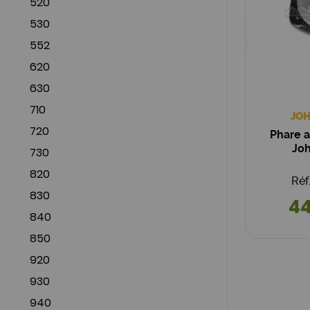
520
530
552
620
630
710
JOH
720
Phare 
Jo
730
820
Réf
830
44
840
850
920
930
940