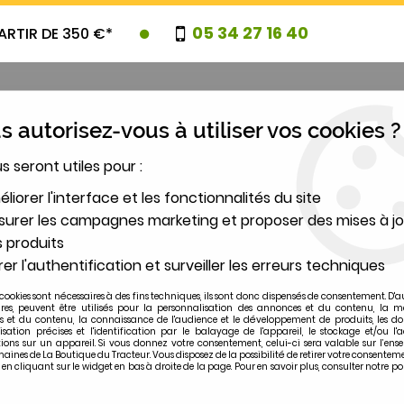
05 34 27 16 40
ARTIR DE 350 €*
 autorisez-vous à utiliser vos cookies ?
us seront utiles pour :
UVEAUTES
PROMOTIONS
DESTOCK
liorer l'interface et les fonctionnalités du site
urer les campagnes marketing et proposer des mises à jo
 produits
2
er l'authentification et surveiller les erreurs techniques
MODÈLE
cookies sont nécessaires à des fins techniques, ils sont donc dispensés de consentement. D'a
ires, peuvent être utilisés pour la personnalisation des annonces et du contenu, la m
 et du contenu, la connaissance de l'audience et le développement de produits, les d
isation précises et l'identification par le balayage de l'appareil, le stockage et/ou l'
ions sur un appareil. Si vous donnez votre consentement, celui-ci sera valable sur l’ens
ines de La Boutique du Tracteur. Vous disposez de la possibilité de retirer votre consentem
 cliquant sur le widget en bas à droite de la page. Pour en savoir plus, consulter notre po
1640