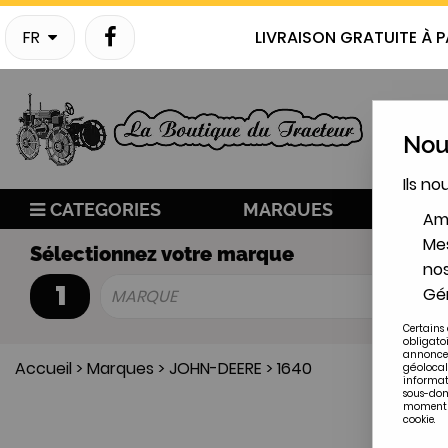
FR
LIVRAISON GRATUITE À P
Nous
Ils no
CATEGORIES
MARQUES
NO
Amé
Mes
Sélectionnez votre marque
nos
1
Gér
MARQUE
Certains 
obligato
annonces
Accueil
>
Marques
>
JOHN-DEERE
>
1640
géolocal
informat
sous-doma
moment en
cookie.