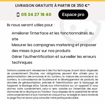
LIVRAISON GRATUITE À PARTIR DE 350 €*
Nous autorisez-vous à utiliser vos
05 34 27 16 40
Espace pro
cookies ?
Ils nous seront utiles pour :
0
Améliorer l'interface et les fonctionnalités du
site
Mesurer les campagnes marketing et proposer
Sélectionnez votre marque
des mises à jour sur nos produits
Gérer l'authentification et surveiller les erreurs
1
MARQUE
techniques
Certains cookies sont nécessaires à des fins techniques, ils sont donc dispensés
2
MODÈLE
de consentement. D'autres, non obligatoires, peuvent être utilisés pour la
personnalisation des annonces et du contenu, la mesure des annonces et du
contenu, la connaissance de l'audience et le développement de produits, les
données de géolocalisation précises et l'identification par le balayage de
l'appareil, le stockage et/ou l'accès aux informations sur un appareil. Si vous
Rechercher
donnez votre consentement, celui-ci sera valable sur l’ensemble des sous-
domaines de La Boutique du Tracteur. Vous disposez de la possibilité de retirer
votre consentement à tout moment en cliquant sur le widget en bas à droite de
la page. Pour en savoir plus, consulter notre politique de cookie.
Accueil
>
Marques
>
JOHN-DEERE
>
2555