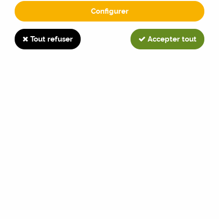
Configurer
2555
Tout refuser
Accepter tout
TRIER & FILTRER
8 articles sur
8