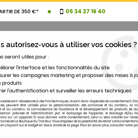
05 34 27 16 40
ARTIR DE 350 €*
 autorisez-vous à utiliser vos cookies ?
us seront utiles pour :
UVEAUTES
PROMOTIONS
DESTOCK
liorer l'interface et les fonctionnalités du site
urer les campagnes marketing et proposer des mises à jo
 produits
2
er l'authentification et surveiller les erreurs techniques
MODÈLE
cookies sont nécessaires à des fins techniques, ils sont donc dispensés de consentement. D'a
ires, peuvent être utilisés pour la personnalisation des annonces et du contenu, la m
 et du contenu, la connaissance de l'audience et le développement de produits, les d
isation précises et l'identification par le balayage de l'appareil, le stockage et/ou l'
ions sur un appareil. Si vous donnez votre consentement, celui-ci sera valable sur l’ens
ines de La Boutique du Tracteur. Vous disposez de la possibilité de retirer votre consentem
 cliquant sur le widget en bas à droite de la page. Pour en savoir plus, consulter notre po
3310