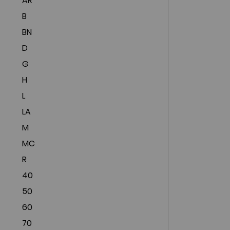
AR
B
BN
D
G
H
L
LA
M
MC
R
40
50
60
70