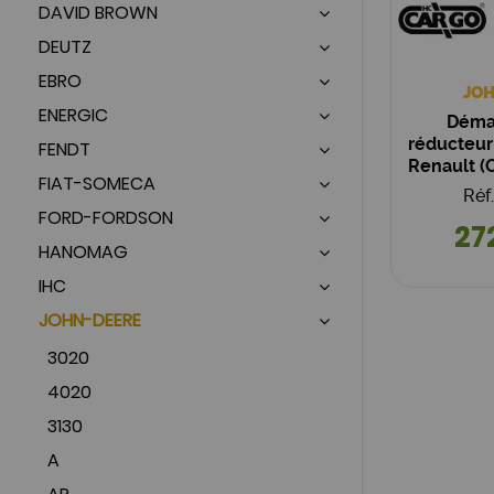
DAVID BROWN
DEUTZ
EBRO
JOH
ENERGIC
Déma
réducteur
FENDT
Renault (
FIAT-SOMECA
A
Réf
FORD-FORDSON
27
HANOMAG
IHC
JOHN-DEERE
3020
4020
3130
A