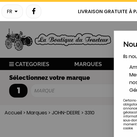
FR
LIVRAISON GRATUITE À P
Nous
Ils no
CATEGORIES
MARQUES
NO
Amé
Mes
Sélectionnez votre marque
nos
1
Gér
MARQUE
Certains 
obligato
annonces
Accueil
>
Marques
>
JOHN-DEERE
>
3310
géolocal
informat
sous-doma
moment en
cookie.