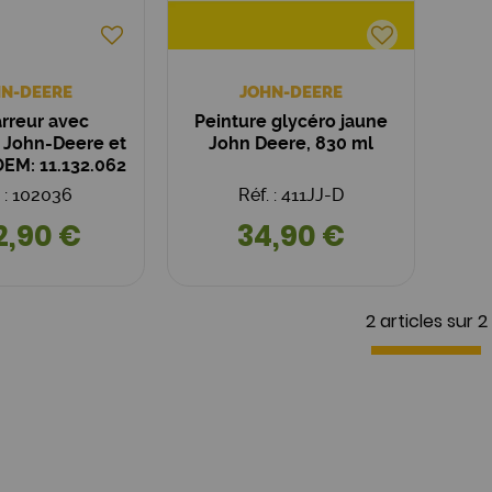
N-DEERE
JOHN-DEERE
rreur avec
Peinture glycéro jaune
 John-Deere et
John Deere, 830 ml
OEM: 11.132.062
ZF4284)
. : 102036
Réf. : 411JJ-D
2,90 €
34,90 €
2 articles sur
2