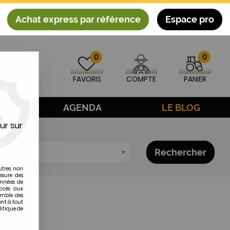
Achat express par référence
Espace pro
0
0
FAVORIS
COMPTE
PANIER
AGE
AGENDA
LE BLOG
ur sur
Rechercher
utres, non
esure des
onnées de
accès aux
emble des
ent à tout
litique de